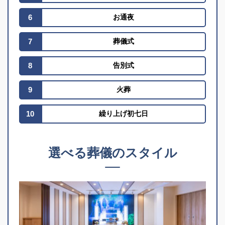
6
お通夜
7
葬儀式
8
告別式
9
火葬
10
繰り上げ初七日
選べる葬儀のスタイル