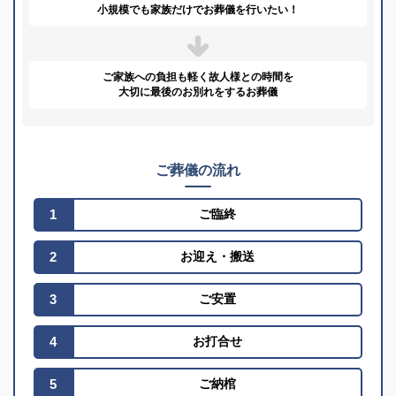
小規模でも家族だけで
お葬儀を行いたい！
ご家族への負担も軽く
故人様との時間を
大切に
最後のお別れをするお葬儀
ご葬儀の流れ
1
ご臨終
2
お迎え
・
搬送
3
ご安置
4
お打合せ
5
ご納棺