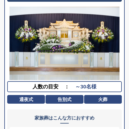
人数の目安
：
～30名様
通夜式
告別式
火葬
家族葬はこんな方におすすめ