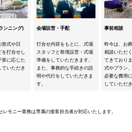
ランニング)
会場設営・手配
事前相談
の形式や日
打合せ内容をもとに、式場
昨今は、お
どを打合せし
スタッフと祭壇設営・式場
相談いただ
予算に応じた
準備をしていただきます。
てきており
していただき
また、事務的な手続きの説
式やプラン
明や代行をしていただきま
必要な費用
す。
していただ
セレモニー業務は専属の接客担当者が対応いたします。