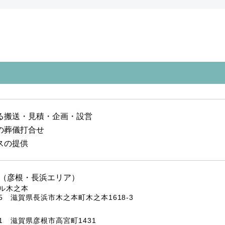
る搬送・見積・企画・設営
の葬儀打合せ
スの提供
（彦根・長浜エリア）
ル木之本
425 滋賀県長浜市木之本町木之本1618-3
201 滋賀県彦根市高宮町1431