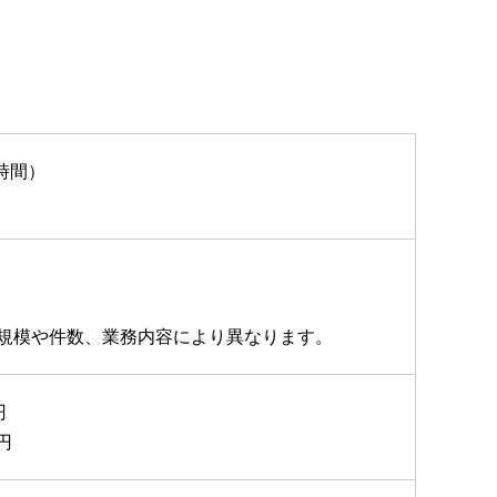
8時間）
規模や件数、業務内容により異なります。
円
円