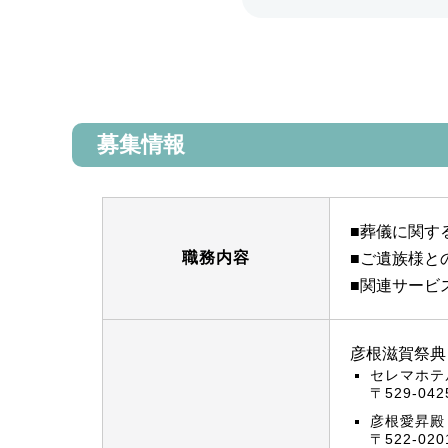
募集情報
■葬儀に関す
職務内容
■ご遺族様と
■関連サービ
彦根滋賀祭典
セレマホテ
〒529-0
彦根愛昇殿
〒522-0