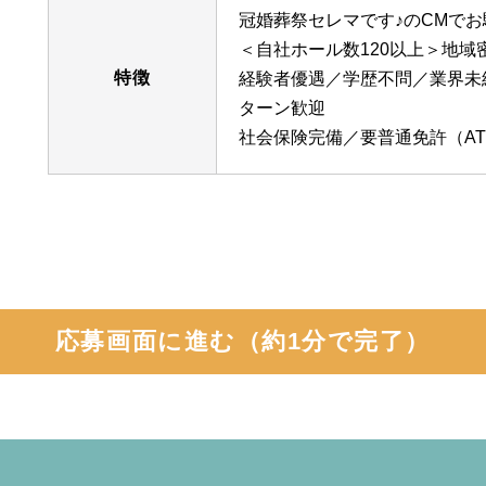
冠婚葬祭セレマです♪のCMでお
＜自社ホール数120以上＞地域
特徴
経験者優遇／学歴不問／業界未
ターン歓迎
社会保険完備／要普通免許（A
応募画面に進む（約1分で完了）