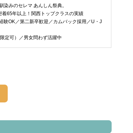
馴染みのセレマ あんしん祭典。
密着65年以上！関西トップクラスの実績
経験OK／第二新卒歓迎／カムバック採用／U・J
T限定可）／男女問わず活躍中